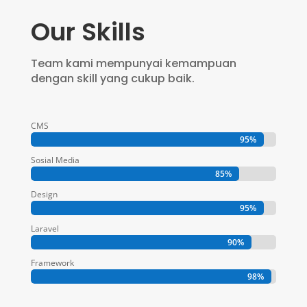
Our Skills
Team kami mempunyai kemampuan
dengan skill yang cukup baik.
CMS
95%
95%
Sosial Media
85%
85%
Design
95%
95%
Laravel
90%
90%
Framework
98%
98%