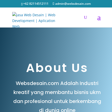
TEMUKAN SOLUSI YANG ANDA BUTUHKAN DI SINI
+62 82114512111
admin@websdesain.com
TEMUKAN SOLUSI YANG ANDA BUTUHKAN DI SINI
Pesan Sekarang
Konsultasi Gratis
About Us
Websdesain.com Adalah Industri
kreatif yang membantu bisnis ukm
dan profesional untuk berkembang
di dunia online